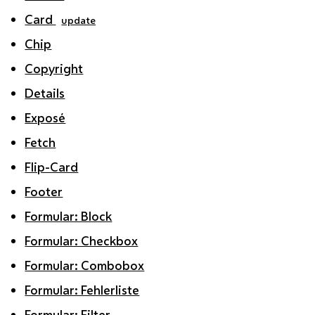
Card
update
Chip
Copyright
Details
Exposé
Fetch
Flip-Card
Footer
Formular: Block
Formular: Checkbox
Formular: Combobox
Formular: Fehlerliste
Formular: Filter