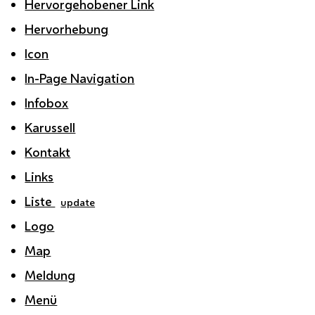
Hervorgehobener Link
Hervorhebung
Icon
In-Page Navigation
Infobox
Karussell
Kontakt
Links
Liste
update
Logo
Map
Meldung
Menü