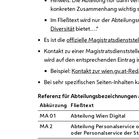
Hinweis: Die Abteilung nur dann verl
konkreten Zusammenhang wichtig s
Im Fließtext wird nur der Abteilung
Diversität
bietet…."
Es ist die
offizielle Magistratsdienstst
Kontakt zu einer Magistratsdienststell
wird auf den entsprechenden Eintrag 
Beispiel:
Kontakt zur wien.gv.at-Red
Bei sehr spezifischen Seiten-Inhalten
Referenz für Abteilungsbezeichnungen a
Abkürzung
Fließtext
MA 01
Abteilung Wien Digital
MA 2
Abteilung Personalservice o
oder Personalservice der St