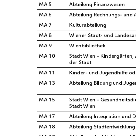
MA 5
Abteilung Finanzwesen
MA 6
Abteilung Rechnungs- und
MA 7
Kulturabteilung
MA 8
Wiener Stadt- und Landesa
MA 9
Wienbibliothek
MA 10
Stadt Wien - Kindergärten,
der Stadt
MA 11
Kinder- und Jugendhilfe od
MA 13
Abteilung Bildung und Jug
MA 15
Stadt Wien - Gesundheitsdi
Stadt Wien
MA 17
Abteilung Integration und D
MA 18
Abteilung Stadtentwicklung