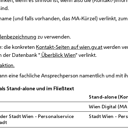
inken, wenn es sinnvoll ist, wenn also die (Kontakt-)Info
ind.
sname (und falls vorhanden, das MA-Kürzel) verlinkt, zum 
ellenbezeichnung
zu verwenden.
e: die konkreten
Kontakt-Seiten auf wien.gv.at
werden verl
in der Datenbank "
Überblick Wien
" verlinkt.
aktion.
 kann eine fachliche Ansprechperson namentlich und mit 
ls Stand-alone und im Fließtext
Stand-alone (Kon
Wien Digital (MA
der Stadt Wien - Personalservice
Stadt Wien - Per
adt