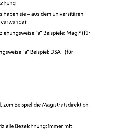
rschung
gs haben sie – aus dem universitären
t verwendet:
a
ziehungsweise "a" Beispiele: Mag.
(für
in
gsweise "a" Beispiel: DSA
(für
d, zum Beispiel die Magistratsdirektion.
fizielle Bezeichnung; immer mit