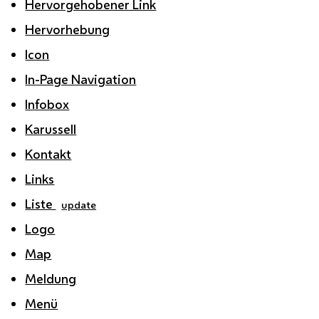
Hervorgehobener Link
Hervorhebung
Icon
In-Page Navigation
Infobox
Karussell
Kontakt
Links
Liste
update
Logo
Map
Meldung
Menü