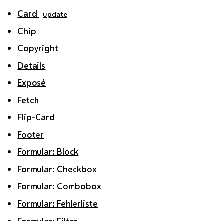
Card
update
Chip
Copyright
Details
Exposé
Fetch
Flip-Card
Footer
Formular: Block
Formular: Checkbox
Formular: Combobox
Formular: Fehlerliste
Formular: Filter