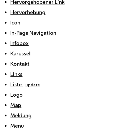
Hervorgehobener Link
Hervorhebung
Icon
In-Page Navigation
Infobox
Karussell
Kontakt
Links
Liste
update
Logo
Map
Meldung
Menü