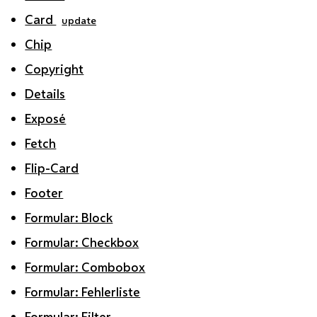
Card
update
Chip
Copyright
Details
Exposé
Fetch
Flip-Card
Footer
Formular: Block
Formular: Checkbox
Formular: Combobox
Formular: Fehlerliste
Formular: Filter