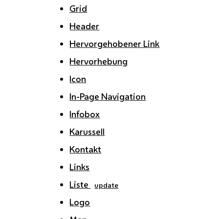
Grid
Header
Hervorgehobener Link
Hervorhebung
Icon
In-Page Navigation
Infobox
Karussell
Kontakt
Links
Liste
update
Logo