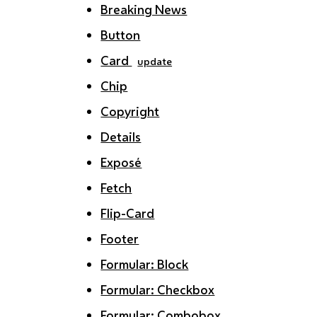
Breaking News
Button
Card
update
Chip
Copyright
Details
Exposé
Fetch
Flip-Card
Footer
Formular: Block
Formular: Checkbox
Formular: Combobox