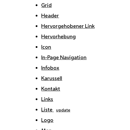
Grid
Header
Hervorgehobener Link
Hervorhebung
Icon
In-Page Navigation
Infobox
Karussell
Kontakt
Links
Liste
update
Logo