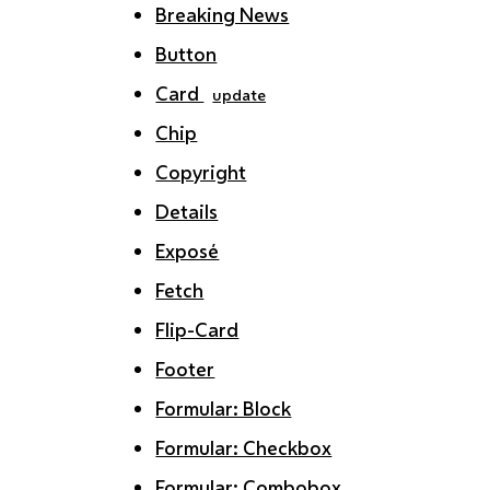
Breaking News
Button
Card
update
Chip
Copyright
Details
Exposé
Fetch
Flip-Card
Footer
Formular: Block
Formular: Checkbox
Formular: Combobox