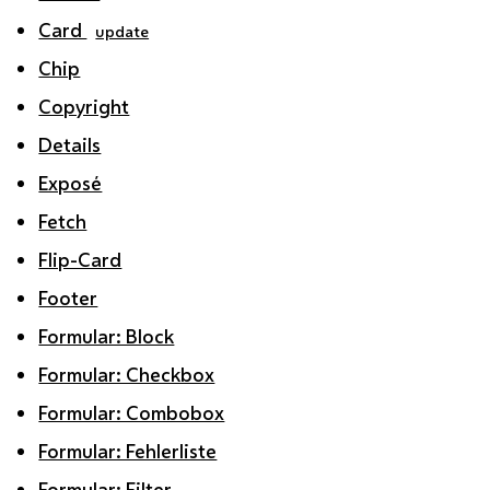
Card
update
Chip
Copyright
Details
Exposé
Fetch
Flip-Card
Footer
Formular: Block
Formular: Checkbox
Formular: Combobox
Formular: Fehlerliste
Formular: Filter