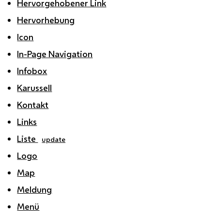
Hervorgehobener Link
Hervorhebung
Icon
In-Page Navigation
Infobox
Karussell
Kontakt
Links
Liste
update
Logo
Map
Meldung
Menü