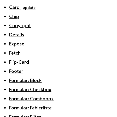
Card
update
Chip
Copyright
Details
Exposé
Fetch
Flip-Card
Footer
Formular: Block
Formular: Checkbox
Formular: Combobox
Formular: Fehlerliste
Formular: Filter