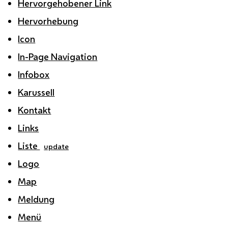
Hervorgehobener Link
Hervorhebung
Icon
In-Page Navigation
Infobox
Karussell
Kontakt
Links
Liste
update
Logo
Map
Meldung
Menü