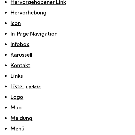
Hervorgehobener Link
Hervorhebung
Icon
In-Page Navigation
Infobox
Karussell
Kontakt
Links
Liste
update
Logo
Map
Meldung
Menü