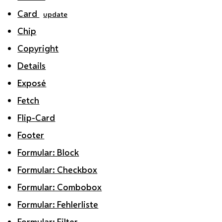
Card
update
Chip
Copyright
Details
Exposé
Fetch
Flip-Card
Footer
Formular: Block
Formular: Checkbox
Formular: Combobox
Formular: Fehlerliste
Formular: Filter