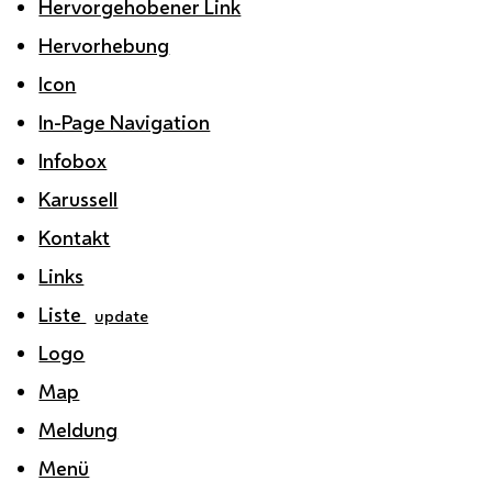
Hervorgehobener Link
Hervorhebung
Icon
In-Page Navigation
Infobox
Karussell
Kontakt
Links
Liste
update
Logo
Map
Meldung
Menü