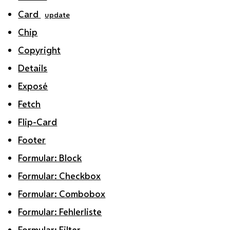
Card
update
Chip
Copyright
Details
Exposé
Fetch
Flip-Card
Footer
Formular: Block
Formular: Checkbox
Formular: Combobox
Formular: Fehlerliste
Formular: Filter