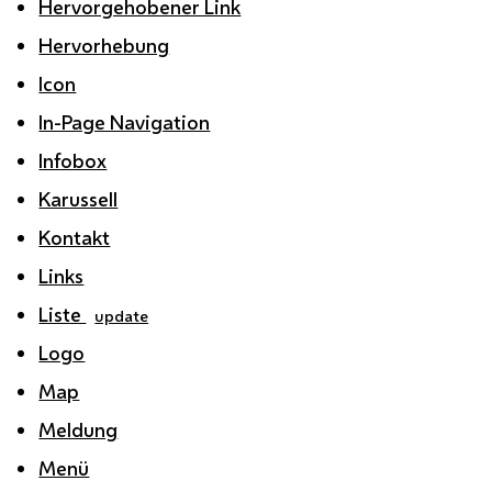
Hervorgehobener Link
Hervorhebung
Icon
In-Page Navigation
Infobox
Karussell
Kontakt
Links
Liste
update
Logo
Map
Meldung
Menü