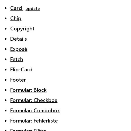
Card
update
Chip
Copyright
Details
Exposé
Fetch
Flip-Card
Footer
Formular: Block
Formular: Checkbox
Formular: Combobox
Formular: Fehlerliste
Formular: Filter