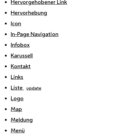
Hervorgehobener Link
Hervorhebung
Icon
In-Page Navigation
Infobox
Karussell
Kontakt
Links
Liste
update
Logo
Map
Meldung
Menü