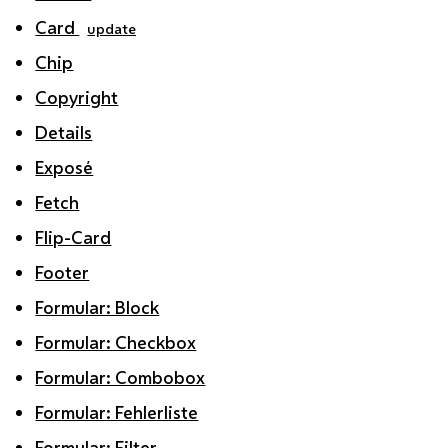
Card
update
Chip
Copyright
Details
Exposé
Fetch
Flip-Card
Footer
Formular: Block
Formular: Checkbox
Formular: Combobox
Formular: Fehlerliste
Formular: Filter