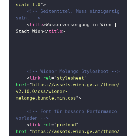
scale=1.0
"
>
<!-- Seitentitel. Muss einzigartig 
sein. -->
<
title
>
Wasserversorgung in Wien | 
Stadt Wien
</
title
>
<!-- Wiener Melange Stylesheet -->
<
link
rel
=
"
stylesheet
"
href
=
"
https://assets.wien.gv.at/theme/
v2.10.0/css/wiener-
melange.bundle.min.css
"
>
<!-- Font für bessere Performance 
vorladen -->
<
link
rel
=
"
preload
"
href
=
"
https://assets.wien.gv.at/theme/