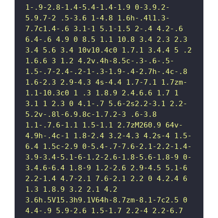
1-.9-2.8-1.4-5.4-1.4-1.9 0-3.9.2-
5.9.7-2 .5-3.6 1-4.8 1.6h-.4l1.3-
7.7c1.4-.6 3.1-1 5.1-1.5 2-.4 4.2-.6 
6.4-.6 4.9 0 8.5 1.1 10.8 3.4 2.3 2.3 
3.4 5.6 3.4 10v10.4c0 1.7.1 3.4.4 5 .2 
1.6.6 3 1.2 4.2v.4h-8.5c-.3-.6-.5-
1.5-.7-2.4-.2-1-.3-1.9-.4-2.7h-.4c-.8 
1.6-2.3 2.9-4.3 4s-4.4 1.7-7.1 1.7zm-
1.1-10.3c0 1 .3 1.8.9 2.4.6.6 1.7 1 
3.1 1 2.3 0 4.1-.7 5.6-2s2.2-3.1 2.2-
5.2v-.8l-6.9.8c-1.7.2-3 .6-3.8 
1.1-.7.6-1.1 1.5-1.1 2.7zM260.9 64v-
4.9h-.4c-1 1.8-2.4 3.2-4.3 4.2s-4 1.5-
6.4 1.5c-2.9 0-5.4-.7-7.6-2.1-2.2-1.4-
3.9-3.4-5.1-6-1.2-2.6-1.8-5.6-1.8-9 0-
3.4.6-6.4 1.8-9 1.2-2.6 2.9-4.5 5.1-6 
2.2-1.4 4.7-2.1 7.6-2.1 2.2 0 4.2.4 6 
1.3 1.8.9 3.2 2.1 4.2 
3.6h.5V15.3h9.1V64h-8.7zm-8.1-7c2.5 0 
4.4-.9 5.9-2.6 1.5-1.7 2.2-4 2.2-6.7 