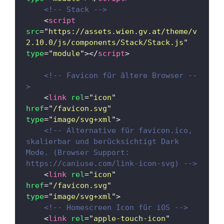
<!-- Stack -->
<
script
src
=
"
https://assets.wien.gv.at/theme/v
2.10.0/js/components/Stack/Stack.js
"
type
=
"
module
"
>
</
script
>
<!-- Favicon für ältere Browser --
>
<
link
rel
=
"
icon
"
href
=
"
/favicon.svg
"
type
=
"
image/svg+xml
"
>
<!-- Alternative für favicon.ico, 
skalierbar und berücksichtigt Dark 
Mode. (Browser Support: 
https://caniuse.com/link-icon-svg) -->
<
link
rel
=
"
icon
"
href
=
"
/favicon.svg
"
type
=
"
image/svg+xml
"
>
<!-- Homescreen Icon für iOS -->
<
link
rel
=
"
apple-touch-icon
"