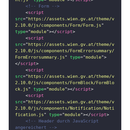
<!-- Form -->
<
script
src
=
"
https://assets.wien.gv.at/theme/v
2.10.0/js/components/Form/Form.js
"
type
=
"
module
"
>
</
script
>
<
script
src
=
"
https://assets.wien.gv.at/theme/v
2.10.0/js/components/FormErrorsummary/
FormErrorsummary.js
"
type
=
"
module
"
>
</
script
>
<
script
src
=
"
https://assets.wien.gv.at/theme/v
2.10.0/js/components/FormBlock/FormBlo
ck.js
"
type
=
"
module
"
>
</
script
>
<
script
src
=
"
https://assets.wien.gv.at/theme/v
2.10.0/js/components/Notification/Noti
fication.js
"
type
=
"
module
"
>
</
script
>
<!-- Header durch JavaScript 
angereichert -->