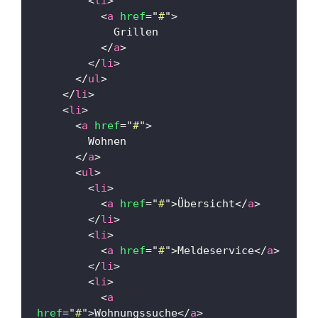
<
li
>
<
a
href
=
"
#
"
>
            Grillen
</
a
>
</
li
>
</
ul
>
</
li
>
<
li
>
<
a
href
=
"
#
"
>
        Wohnen
</
a
>
<
ul
>
<
li
>
<
a
href
=
"
#
"
>
Übersicht
</
a
>
</
li
>
<
li
>
<
a
href
=
"
#
"
>
Meldeservice
</
a
>
</
li
>
<
li
>
<
a
href
=
"
#
"
>
Wohnungssuche
</
a
>