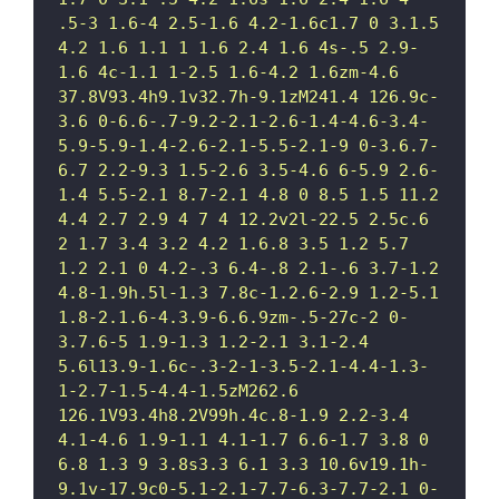
.5-3 1.6-4 2.5-1.6 4.2-1.6c1.7 0 3.1.5 
4.2 1.6 1.1 1 1.6 2.4 1.6 4s-.5 2.9-
1.6 4c-1.1 1-2.5 1.6-4.2 1.6zm-4.6 
37.8V93.4h9.1v32.7h-9.1zM241.4 126.9c-
3.6 0-6.6-.7-9.2-2.1-2.6-1.4-4.6-3.4-
5.9-5.9-1.4-2.6-2.1-5.5-2.1-9 0-3.6.7-
6.7 2.2-9.3 1.5-2.6 3.5-4.6 6-5.9 2.6-
1.4 5.5-2.1 8.7-2.1 4.8 0 8.5 1.5 11.2 
4.4 2.7 2.9 4 7 4 12.2v2l-22.5 2.5c.6 
2 1.7 3.4 3.2 4.2 1.6.8 3.5 1.2 5.7 
1.2 2.1 0 4.2-.3 6.4-.8 2.1-.6 3.7-1.2 
4.8-1.9h.5l-1.3 7.8c-1.2.6-2.9 1.2-5.1 
1.8-2.1.6-4.3.9-6.6.9zm-.5-27c-2 0-
3.7.6-5 1.9-1.3 1.2-2.1 3.1-2.4 
5.6l13.9-1.6c-.3-2-1-3.5-2.1-4.4-1.3-
1-2.7-1.5-4.4-1.5zM262.6 
126.1V93.4h8.2V99h.4c.8-1.9 2.2-3.4 
4.1-4.6 1.9-1.1 4.1-1.7 6.6-1.7 3.8 0 
6.8 1.3 9 3.8s3.3 6.1 3.3 10.6v19.1h-
9.1v-17.9c0-5.1-2.1-7.7-6.3-7.7-2.1 0-