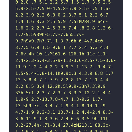
0-2.8-.7-5.1-2.2-6.7-1.5-1.7-3.5-2.5-
5.9-2.5-2.5 0-4.5.8-5.9 2.5-1.5 1.6-
2.2 3.9-2.2 6.8 0 2.8.7 5.1 2.2 6.7 
1.4 1.6 3.3 2.5 5.9 2.5zM284.9 64c-
1.6-2.2-2.7-4.6-3.5-7.4-.8-2.8-1.2-6-
1.2-9.5V39h-5.7v-7.6h5.7v-
9.7h9v9.7h7.7l-1.3 7.6h-6.4v7.4c0 
3.7.5 6.9 1.5 9.6 1 2.7 2.4 5.3 4.3 
7.6v.4h-10.1zM161.6 126.1h-11c-1.1-
2.4-2.3-5.4-3.5-9-1.3-3.6-2.5-7.5-3.6-
11.9-1.2-4.4-2.2-8.9-3.1-13.7-.9-4.7-
1.5-9.4-1.8-14.1h9.9c.3 4.3.9 8.8 1.7 
13.5.8 4.7 1.7 9.2 2.8 13.7 1.1 4.4 
2.2 8.5 3.4 12.2h.5l9.9-33h7.3l9.9 
33h.5c1.2-3.7 2.3-7.8 3.3-12.2 1-4.4 
1.9-9 2.7-13.7.8-4.7 1.3-9.2 1.7-
13.5h9.7c-.3 4.7-1 9.4-1.8 14.1-.9 
4.7-1.9 9.3-3.1 13.7-1.2 4.4-2.4 8.3-
3.6 11.9-1.3 3.6-2.4 6.6-3.5 9h-11l-
8.2-27.4h-.7l-8.4 27.4zM213.1 88.3c-
1.7 0-3.1-.5-4.2-1.6s-1.6-2.4-1.6-4 