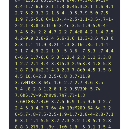
d
=
"
M153.5 65.2c-2.4 0-4.7-.3-6.9-1s-
4.4-1.7-6.6-3.1l1.3-8.4h.3c2.1 1.6 4.1 
2.7 6.2 3.3 2.1.6 4 .9 5.7.9 5 0 7.5-
1.9 7.5-5.6 0-1.3-.4-2.5-1.1-3.5-.7-1-
2-2.1-3.8-3.1l-6-3.4c-3.5-1.9-5.9-4-
7.4-6.2s-2.2-4.7-2.2-7.4c0-4.2 1.4-7.5 
4.2-9.9 2.8-2.4 6.6-3.6 11.3-3.6 4.3 0 
8.3 1.1 11.9 3.2l-1.3 8.1h-.3c-1.4-1-
3-1.7-4.9-2.2-1.9-.5-3.6-.7-5.3-.7-4.4 
0-6.6 1.7-6.6 5 0 1.2.4 2.3 1.1 3.3.8 
1 2.2 2.1 4.4 3.3l5.3 2.9c3.3 1.8 5.8 
3.8 7.3 6s2.3 4.8 2.3 7.8c0 4.5-1.5 8-
4.5 10.6-2.8 2.5-6.8 3.7-11.9 
3.7zM183.8 64c-1.6-2.2-2.7-4.6-3.5-
7.4-.8-2.8-1.2-6-1.2-9.5V39h-5.7v-
7.6h5.7v-9.7h9v9.7h7.7l-1.3 
7.6H188v7.4c0 3.7.5 6.9 1.5 9.6 1 2.7 
2.4 5.3 4.3 7.6v.4h-10zM209 64.6c-3.2 
0-5.7-.8-7.5-2.5-1.9-1.7-2.8-4-2.8-7.1 
0-3.1 1.1-5.5 3.2-7.3 2.2-1.8 5.1-2.8 
8.8-3.2l9.1-.9v-.1c0-1.8-.5-3.1-1.5-4-