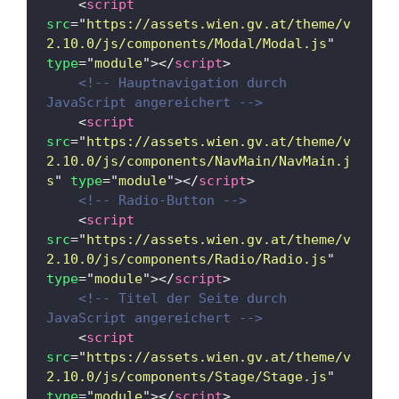
<
script
src
=
"
https://assets.wien.gv.at/theme/v
2.10.0/js/components/Modal/Modal.js
"
type
=
"
module
"
>
</
script
>
<!-- Hauptnavigation durch 
JavaScript angereichert -->
<
script
src
=
"
https://assets.wien.gv.at/theme/v
2.10.0/js/components/NavMain/NavMain.j
s
"
type
=
"
module
"
>
</
script
>
<!-- Radio-Button -->
<
script
src
=
"
https://assets.wien.gv.at/theme/v
2.10.0/js/components/Radio/Radio.js
"
type
=
"
module
"
>
</
script
>
<!-- Titel der Seite durch 
JavaScript angereichert -->
<
script
src
=
"
https://assets.wien.gv.at/theme/v
2.10.0/js/components/Stage/Stage.js
"
type
=
"
module
"
>
</
script
>