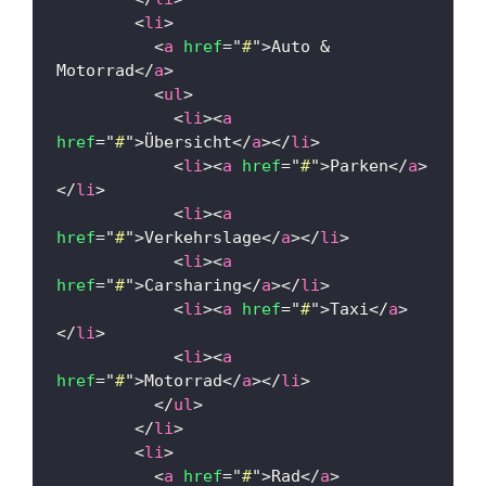
<
li
>
<
a
href
=
"
#
"
>
Auto & 
Motorrad
</
a
>
<
ul
>
<
li
>
<
a
href
=
"
#
"
>
Übersicht
</
a
>
</
li
>
<
li
>
<
a
href
=
"
#
"
>
Parken
</
a
>
</
li
>
<
li
>
<
a
href
=
"
#
"
>
Verkehrslage
</
a
>
</
li
>
<
li
>
<
a
href
=
"
#
"
>
Carsharing
</
a
>
</
li
>
<
li
>
<
a
href
=
"
#
"
>
Taxi
</
a
>
</
li
>
<
li
>
<
a
href
=
"
#
"
>
Motorrad
</
a
>
</
li
>
</
ul
>
</
li
>
<
li
>
<
a
href
=
"
#
"
>
Rad
</
a
>