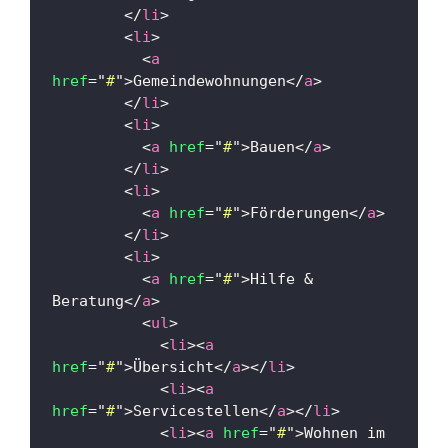
</
li
>
<
li
>
<
a
href
=
"
#
"
>
Gemeindewohnungen
</
a
>
</
li
>
<
li
>
<
a
href
=
"
#
"
>
Bauen
</
a
>
</
li
>
<
li
>
<
a
href
=
"
#
"
>
Förderungen
</
a
>
</
li
>
<
li
>
<
a
href
=
"
#
"
>
Hilfe & 
Beratung
</
a
>
<
ul
>
<
li
>
<
a
href
=
"
#
"
>
Übersicht
</
a
>
</
li
>
<
li
>
<
a
href
=
"
#
"
>
Servicestellen
</
a
>
</
li
>
<
li
>
<
a
href
=
"
#
"
>
Wohnen im 