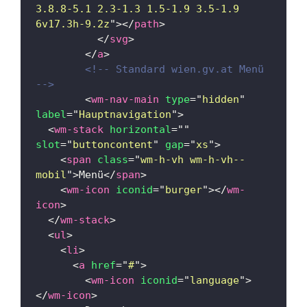
3.8.8-5.1 2.3-1.3 1.5-1.9 3.5-1.9 
6v17.3h-9.2z
"
>
</
path
>
</
svg
>
</
a
>
<!-- Standard wien.gv.at Menü 
-->
<
wm-nav-main
type
=
"
hidden
"
label
=
"
Hauptnavigation
"
>
<
wm-stack
horizontal
=
"
"
slot
=
"
buttoncontent
"
gap
=
"
xs
"
>
<
span
class
=
"
wm-h-vh wm-h-vh--
mobil
"
>
Menü
</
span
>
<
wm-icon
iconid
=
"
burger
"
>
</
wm-
icon
>
</
wm-stack
>
<
ul
>
<
li
>
<
a
href
=
"
#
"
>
<
wm-icon
iconid
=
"
language
"
>
</
wm-icon
>