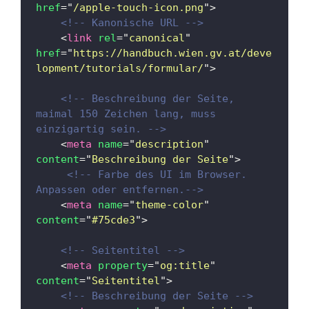
href
=
"
/apple-touch-icon.png
"
>
<!-- Kanonische URL -->
<
link
rel
=
"
canonical
"
href
=
"
https://handbuch.wien.gv.at/deve
lopment/tutorials/formular/
"
>
<!-- Beschreibung der Seite, 
maimal 150 Zeichen lang, muss 
einzigartig sein. -->
<
meta
name
=
"
description
"
content
=
"
Beschreibung der Seite
"
>
<!-- Farbe des UI im Browser. 
Anpassen oder entfernen.-->
<
meta
name
=
"
theme-color
"
content
=
"
#75cde3
"
>
<!-- Seitentitel -->
<
meta
property
=
"
og:title
"
content
=
"
Seitentitel
"
>
<!-- Beschreibung der Seite -->