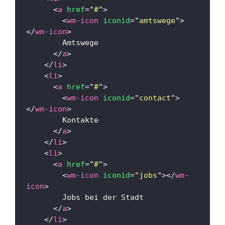
<
a
href
=
"
#
"
>
<
wm-icon
iconid
=
"
amtswege
"
>
</
wm-icon
>
        Amtswege
</
a
>
</
li
>
<
li
>
<
a
href
=
"
#
"
>
<
wm-icon
iconid
=
"
contact
"
>
</
wm-icon
>
        Kontakte
</
a
>
</
li
>
<
li
>
<
a
href
=
"
#
"
>
<
wm-icon
iconid
=
"
jobs
"
>
</
wm-
icon
>
        Jobs bei der Stadt
</
a
>
</
li
>