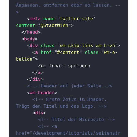
Anpassen, entfernen oder so lassen. --
>
<
meta
name
=
"
twitter:site
"
content
=
"
@StadtWien
"
>
</
head
>
<
body
>
<
div
class
=
"
wm-skip-link wm-h-vh
"
>
<
a
href
=
"
#content
"
class
=
"
wm-e-
button
"
>
        Zum Inhalt springen
</
a
>
</
div
>
<!-- Header auf jeder Seite -->
<
wm-header
>
<!-- Erste Zeile im Header. 
Trägt den Titel und das Logo. -->
<
div
>
<!-- Titel der Microsite -->
<!-- <a 
href="/development/tutorials/seitenstr