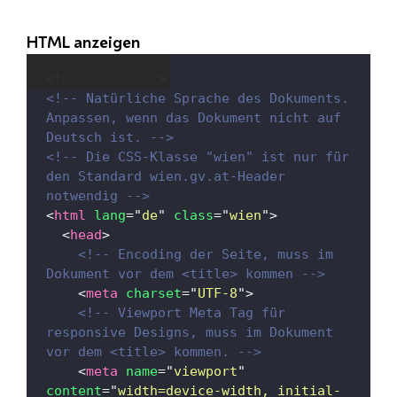
HTML anzeigen
<!
DOCTYPE
html
>
<!-- Natürliche Sprache des Dokuments. 
Anpassen, wenn das Dokument nicht auf 
Deutsch ist. -->
<!-- Die CSS-Klasse "wien" ist nur für 
den Standard wien.gv.at-Header 
notwendig -->
<
html
lang
=
"
de
"
class
=
"
wien
"
>
<
head
>
<!-- Encoding der Seite, muss im 
Dokument vor dem <title> kommen -->
<
meta
charset
=
"
UTF-8
"
>
<!-- Viewport Meta Tag für 
responsive Designs, muss im Dokument 
vor dem <title> kommen. -->
<
meta
name
=
"
viewport
"
content
=
"
width=device-width, initial-