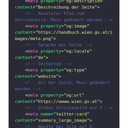
<
meta
property
=
"
og:description
"
content
=
"
Beschreibung der Seite
"
>
<!-- Absoluter Pfad zum 
Vorschaubild. Muss geändert werden -->
<
meta
property
=
"
og:image
"
content
=
"
https://handbuch.wien.gv.at/i
mages/meta.png
"
>
<!-- Sprache der Seite -->
<
meta
property
=
"
og:locale
"
content
=
"
de
"
>
<!-- Seitentyp -->
<
meta
property
=
"
og:type
"
content
=
"
website
"
>
<!-- Url der Seite. Muss geändert 
werden -->
<
meta
property
=
"
og:url
"
content
=
"
https://wwww.wien.gv.at
"
>
<!-- Großes Vorschaubild auf X -->
<
meta
name
=
"
twitter:card
"
content
=
"
summary_large_image
"
>
<!-- Handle der Site auf X. 