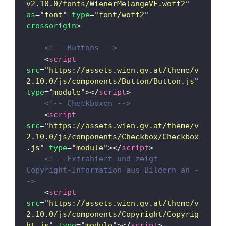
v2.10.0/fonts/WienerMelangeVF.woff2
"
as
=
"
font
"
type
=
"
font/woff2
"
crossorigin
>
<!-- Buttons -->
<
script
src
=
"
https://assets.wien.gv.at/theme/v
2.10.0/js/components/Button/Button.js
"
type
=
"
module
"
>
</
script
>
<!-- Checkboxen -->
<
script
src
=
"
https://assets.wien.gv.at/theme/v
2.10.0/js/components/Checkbox/Checkbox
.js
"
type
=
"
module
"
>
</
script
>
<!-- Extrahiert und zeigt 
Copyright-Information aus Bildern an -
->
<
script
src
=
"
https://assets.wien.gv.at/theme/v
2.10.0/js/components/Copyright/Copyrig
ht.js
"
type
=
"
module
"
>
</
script
>