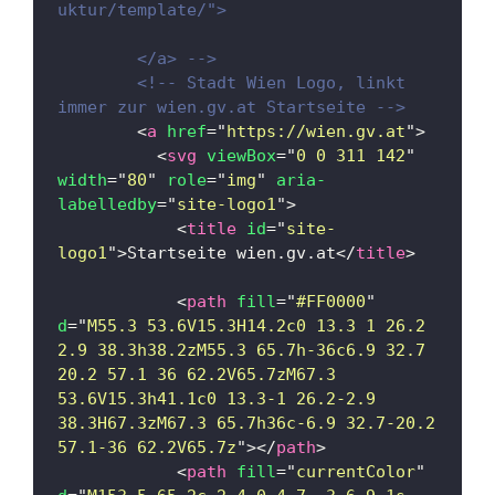
uktur/template/">
        </a> -->
<!-- Stadt Wien Logo, linkt 
immer zur wien.gv.at Startseite -->
<
a
href
=
"
https://wien.gv.at
"
>
<
svg
viewBox
=
"
0 0 311 142
"
width
=
"
80
"
role
=
"
img
"
aria-
labelledby
=
"
site-logo1
"
>
<
title
id
=
"
site-
logo1
"
>
Startseite wien.gv.at
</
title
>
<
path
fill
=
"
#FF0000
"
d
=
"
M55.3 53.6V15.3H14.2c0 13.3 1 26.2 
2.9 38.3h38.2zM55.3 65.7h-36c6.9 32.7 
20.2 57.1 36 62.2V65.7zM67.3 
53.6V15.3h41.1c0 13.3-1 26.2-2.9 
38.3H67.3zM67.3 65.7h36c-6.9 32.7-20.2 
57.1-36 62.2V65.7z
"
>
</
path
>
<
path
fill
=
"
currentColor
"