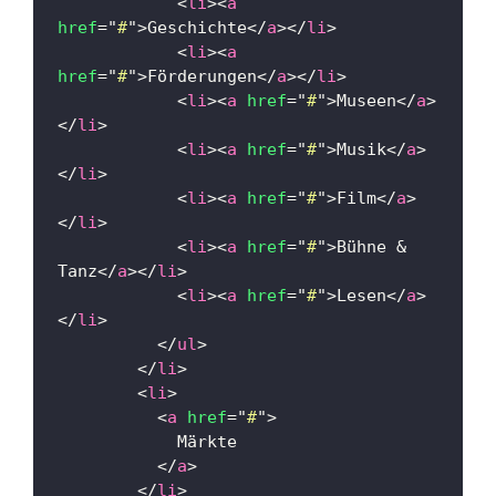
<
li
>
<
a
href
=
"
#
"
>
Geschichte
</
a
>
</
li
>
<
li
>
<
a
href
=
"
#
"
>
Förderungen
</
a
>
</
li
>
<
li
>
<
a
href
=
"
#
"
>
Museen
</
a
>
</
li
>
<
li
>
<
a
href
=
"
#
"
>
Musik
</
a
>
</
li
>
<
li
>
<
a
href
=
"
#
"
>
Film
</
a
>
</
li
>
<
li
>
<
a
href
=
"
#
"
>
Bühne & 
Tanz
</
a
>
</
li
>
<
li
>
<
a
href
=
"
#
"
>
Lesen
</
a
>
</
li
>
</
ul
>
</
li
>
<
li
>
<
a
href
=
"
#
"
>
            Märkte
</
a
>
</
li
>