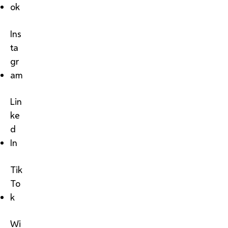
ok
Ins
ta
gr
am
Lin
ke
d
In
Tik
To
k
Wi